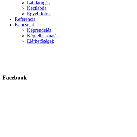
Labdarúgás
Kézilabda
Egyéb fotók
Referencia
Kapcsolat
Képrendelés
Képfelhasználás
Elérhetőségek
Facebook