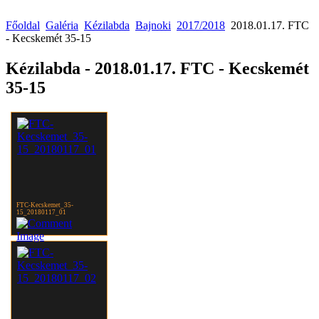
Főoldal
Galéria
Kézilabda
Bajnoki
2017/2018
2018.01.17. FTC
- Kecskemét 35-15
Kézilabda - 2018.01.17. FTC - Kecskemét
35-15
FTC-Kecskemet_35-
15_20180117_01