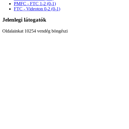
PMFC - FTC 1-2 (0-1)
FTC - Videoton 0-2 (0-1)
Jelenlegi látogatók
Oldalainkat 10254 vendég böngészi