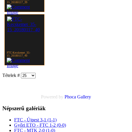
15_20180117_39
FTC-Kecskemet_35-
15_20180117_40
Tételek #
Powered by
Phoca
Gallery
Népszerű galériák
FTC - Újpest 3-1 (1-1)
Győri ETO - FTC 1-2 (0-0)
FTC - MTK 2-0 (1-0)