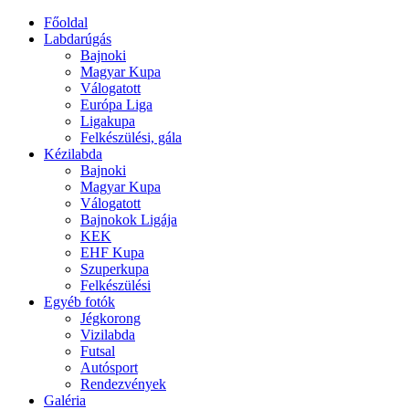
Főoldal
Labdarúgás
Bajnoki
Magyar Kupa
Válogatott
Európa Liga
Ligakupa
Felkészülési, gála
Kézilabda
Bajnoki
Magyar Kupa
Válogatott
Bajnokok Ligája
KEK
EHF Kupa
Szuperkupa
Felkészülési
Egyéb fotók
Jégkorong
Vizilabda
Futsal
Autósport
Rendezvények
Galéria