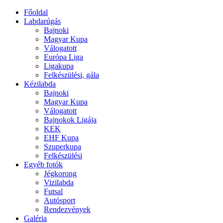
Főoldal
Labdarúgás
Bajnoki
Magyar Kupa
Válogatott
Európa Liga
Ligakupa
Felkészülési, gála
Kézilabda
Bajnoki
Magyar Kupa
Válogatott
Bajnokok Ligája
KEK
EHF Kupa
Szuperkupa
Felkészülési
Egyéb fotók
Jégkorong
Vizilabda
Futsal
Autósport
Rendezvények
Galéria