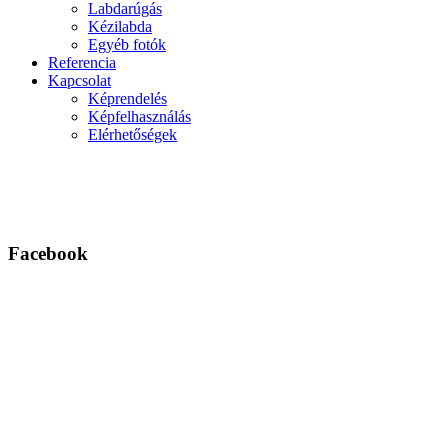
Labdarúgás
Kézilabda
Egyéb fotók
Referencia
Kapcsolat
Képrendelés
Képfelhasználás
Elérhetőségek
Facebook