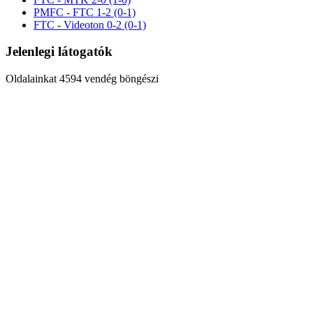
PMFC - FTC 1-2 (0-1)
FTC - Videoton 0-2 (0-1)
Jelenlegi látogatók
Oldalainkat 4594 vendég böngészi