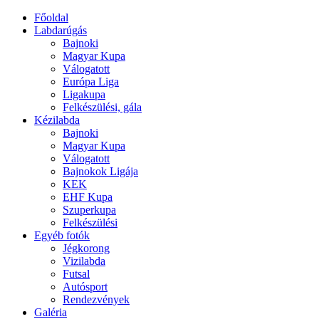
Főoldal
Labdarúgás
Bajnoki
Magyar Kupa
Válogatott
Európa Liga
Ligakupa
Felkészülési, gála
Kézilabda
Bajnoki
Magyar Kupa
Válogatott
Bajnokok Ligája
KEK
EHF Kupa
Szuperkupa
Felkészülési
Egyéb fotók
Jégkorong
Vizilabda
Futsal
Autósport
Rendezvények
Galéria