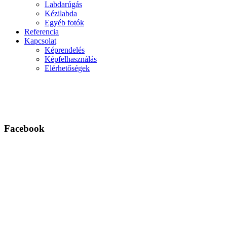
Labdarúgás
Kézilabda
Egyéb fotók
Referencia
Kapcsolat
Képrendelés
Képfelhasználás
Elérhetőségek
Facebook