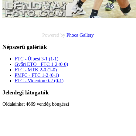
Powered by
Phoca
Gallery
Népszerű galériák
FTC - Újpest 3-1 (1-1)
Győri ETO - FTC 1-2 (0-0)
FTC - MTK 2-0 (1-0)
PMFC - FTC 1-2 (0-1)
FTC - Videoton 0-2 (0-1)
Jelenlegi látogatók
Oldalainkat 4669 vendég böngészi