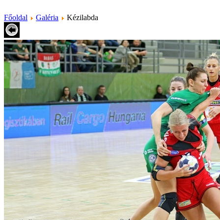
Főoldal
Galéria
Kézilabda