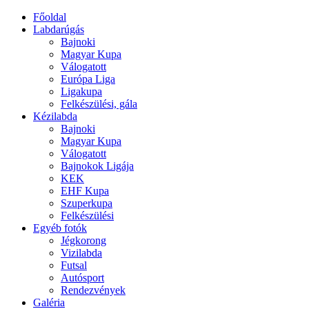
Főoldal
Labdarúgás
Bajnoki
Magyar Kupa
Válogatott
Európa Liga
Ligakupa
Felkészülési, gála
Kézilabda
Bajnoki
Magyar Kupa
Válogatott
Bajnokok Ligája
KEK
EHF Kupa
Szuperkupa
Felkészülési
Egyéb fotók
Jégkorong
Vizilabda
Futsal
Autósport
Rendezvények
Galéria