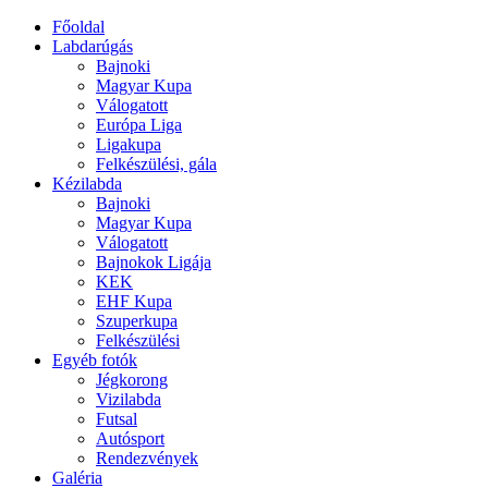
Főoldal
Labdarúgás
Bajnoki
Magyar Kupa
Válogatott
Európa Liga
Ligakupa
Felkészülési, gála
Kézilabda
Bajnoki
Magyar Kupa
Válogatott
Bajnokok Ligája
KEK
EHF Kupa
Szuperkupa
Felkészülési
Egyéb fotók
Jégkorong
Vizilabda
Futsal
Autósport
Rendezvények
Galéria