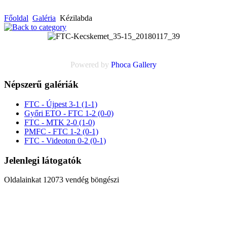
Főoldal
Galéria
Kézilabda
Powered by
Phoca
Gallery
Népszerű galériák
FTC - Újpest 3-1 (1-1)
Győri ETO - FTC 1-2 (0-0)
FTC - MTK 2-0 (1-0)
PMFC - FTC 1-2 (0-1)
FTC - Videoton 0-2 (0-1)
Jelenlegi látogatók
Oldalainkat 12073 vendég böngészi