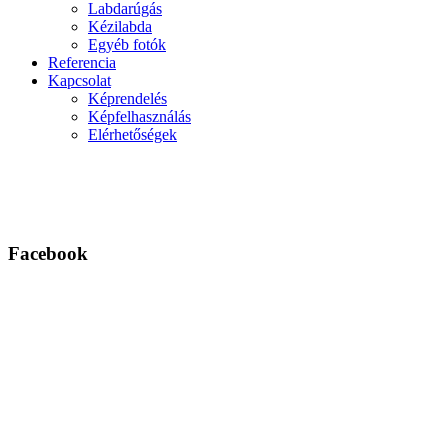
Labdarúgás
Kézilabda
Egyéb fotók
Referencia
Kapcsolat
Képrendelés
Képfelhasználás
Elérhetőségek
Facebook