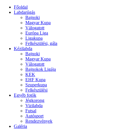
Főoldal
Labdarúgás
Bajnoki
Magyar Kupa
Válogatott
Európa Liga
Ligakupa
Felkészülési, gála
Kézilabda
Bajnoki
Magyar Kupa
Válogatott
Bajnokok Ligája
KEK
EHF Kupa
Szuperkupa
Felkészülési
Egyéb fotók
Jégkorong
Vizilabda
Futsal
Autósport
Rendezvények
Galéria