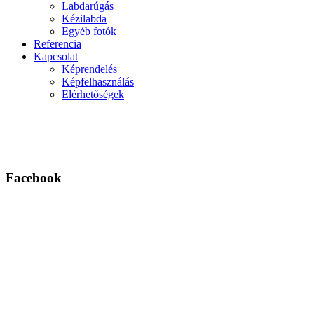
Labdarúgás
Kézilabda
Egyéb fotók
Referencia
Kapcsolat
Képrendelés
Képfelhasználás
Elérhetőségek
Facebook