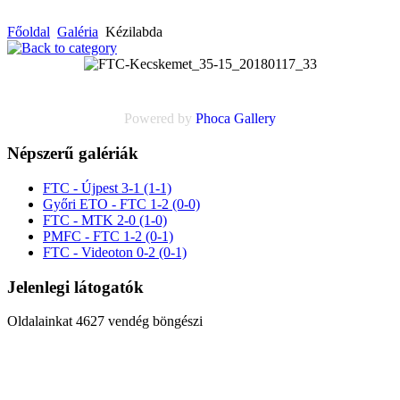
Főoldal
Galéria
Kézilabda
Powered by
Phoca
Gallery
Népszerű galériák
FTC - Újpest 3-1 (1-1)
Győri ETO - FTC 1-2 (0-0)
FTC - MTK 2-0 (1-0)
PMFC - FTC 1-2 (0-1)
FTC - Videoton 0-2 (0-1)
Jelenlegi látogatók
Oldalainkat 4627 vendég böngészi