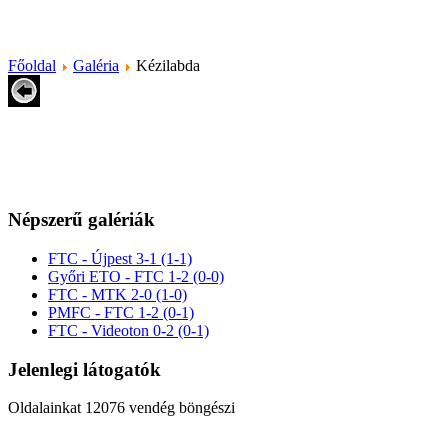
Főoldal
Galéria
Kézilabda
Népszerű galériák
FTC - Újpest 3-1 (1-1)
Győri ETO - FTC 1-2 (0-0)
FTC - MTK 2-0 (1-0)
PMFC - FTC 1-2 (0-1)
FTC - Videoton 0-2 (0-1)
Jelenlegi látogatók
Oldalainkat 12076 vendég böngészi