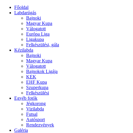
Főoldal
Labdarúgás
Bajnoki
Magyar Kupa
Válogatott
Európa Liga
Ligakupa
Felkészülési, gála
Kézilabda
Bajnoki
Magyar Kupa
Válogatott
Bajnokok Ligája
KEK
EHF Kupa
Szuperkupa
Felkészülési
Egyéb fotók
Jégkorong
Vizilabda
Futsal
Autósport
Rendezvények
Galéria