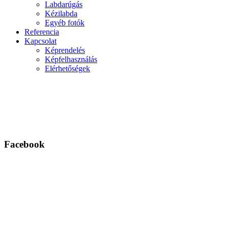
Labdarúgás
Kézilabda
Egyéb fotók
Referencia
Kapcsolat
Képrendelés
Képfelhasználás
Elérhetőségek
Facebook