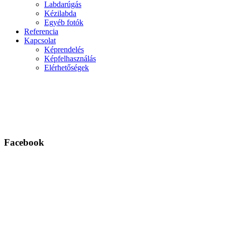
Labdarúgás
Kézilabda
Egyéb fotók
Referencia
Kapcsolat
Képrendelés
Képfelhasználás
Elérhetőségek
Facebook