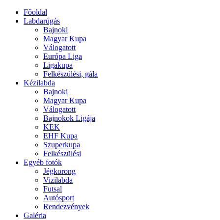
Főoldal
Labdarúgás
Bajnoki
Magyar Kupa
Válogatott
Európa Liga
Ligakupa
Felkészülési, gála
Kézilabda
Bajnoki
Magyar Kupa
Válogatott
Bajnokok Ligája
KEK
EHF Kupa
Szuperkupa
Felkészülési
Egyéb fotók
Jégkorong
Vizilabda
Futsal
Autósport
Rendezvények
Galéria