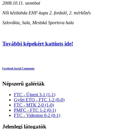
2008.10.11. szombat
Női kézilabda EHF-kupa 2. forduló, 2. mérkőzés
Szlovákia, Sala, Mestská Sportova hala
További képekért kattints ide!
Facebook Social Comments
Népszerű galériák
FTC - Újpest 3-1 (1-1)
Győri ETO - FTC 1-2 (0-0)
FTC - MTK 2-0 (1-0)
PMFC - FTC 1-2 (0-1)
FTC - Videoton 0-2 (0-1)
Jelenlegi látogatók