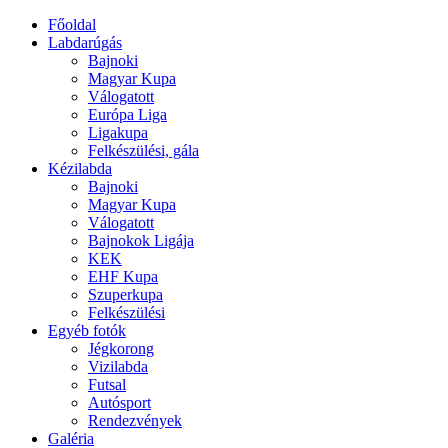
Főoldal
Labdarúgás
Bajnoki
Magyar Kupa
Válogatott
Európa Liga
Ligakupa
Felkészülési, gála
Kézilabda
Bajnoki
Magyar Kupa
Válogatott
Bajnokok Ligája
KEK
EHF Kupa
Szuperkupa
Felkészülési
Egyéb fotók
Jégkorong
Vizilabda
Futsal
Autósport
Rendezvények
Galéria