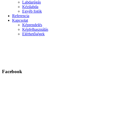
Labdarúgás
Kézilabda
Egyéb fotók
Referencia
Kapcsolat
Képrendelés
Képfelhasználás
Elérhetőségek
Facebook