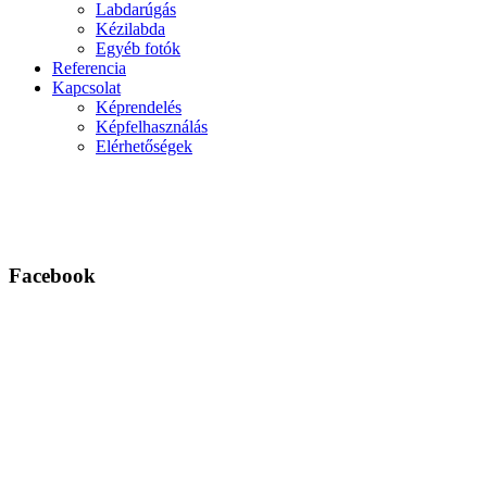
Labdarúgás
Kézilabda
Egyéb fotók
Referencia
Kapcsolat
Képrendelés
Képfelhasználás
Elérhetőségek
Facebook