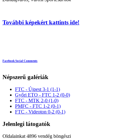
További képekért kattints ide!
Facebook Social Comments
Népszerű galériák
FTC - Újpest 3-1 (1-1)
Győri ETO - FTC 1-2 (0-0)
FTC - MTK 2-0 (1-0)
PMFC - FTC 1-2 (0-1)
FTC - Videoton 0-2 (0-1)
Jelenlegi látogatók
Oldalainkat 4896 vendég böngészi