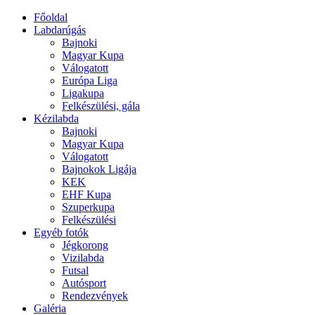
Főoldal
Labdarúgás
Bajnoki
Magyar Kupa
Válogatott
Európa Liga
Ligakupa
Felkészülési, gála
Kézilabda
Bajnoki
Magyar Kupa
Válogatott
Bajnokok Ligája
KEK
EHF Kupa
Szuperkupa
Felkészülési
Egyéb fotók
Jégkorong
Vizilabda
Futsal
Autósport
Rendezvények
Galéria