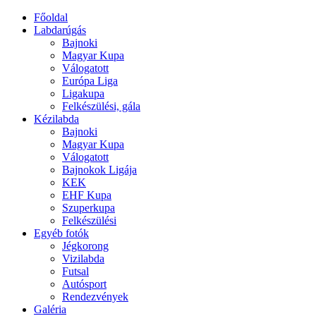
Főoldal
Labdarúgás
Bajnoki
Magyar Kupa
Válogatott
Európa Liga
Ligakupa
Felkészülési, gála
Kézilabda
Bajnoki
Magyar Kupa
Válogatott
Bajnokok Ligája
KEK
EHF Kupa
Szuperkupa
Felkészülési
Egyéb fotók
Jégkorong
Vizilabda
Futsal
Autósport
Rendezvények
Galéria