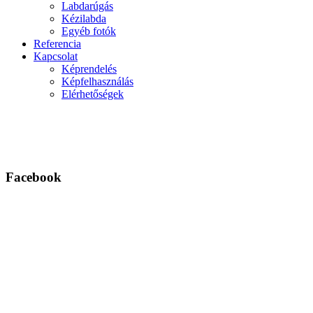
Labdarúgás
Kézilabda
Egyéb fotók
Referencia
Kapcsolat
Képrendelés
Képfelhasználás
Elérhetőségek
Facebook