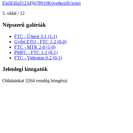
Első
Előző
1
2
3
4
5
6
7
8
9
10
Következő
Utolsó
5. oldal / 12
Népszerű galériák
FTC - Újpest 3-1 (1-1)
Győri ETO - FTC 1-2 (0-0)
FTC - MTK 2-0 (1-0)
PMFC - FTC 1-2 (0-1)
FTC - Videoton 0-2 (0-1)
Jelenlegi látogatók
Oldalainkat 3264 vendég böngészi