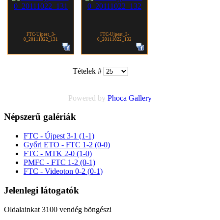
FTC-Ujpest_3-
FTC-Ujpest_3-
0_20111022_131
0_20111022_132
Tételek #
Powered by
Phoca
Gallery
Népszerű galériák
FTC - Újpest 3-1 (1-1)
Győri ETO - FTC 1-2 (0-0)
FTC - MTK 2-0 (1-0)
PMFC - FTC 1-2 (0-1)
FTC - Videoton 0-2 (0-1)
Jelenlegi látogatók
Oldalainkat 3100 vendég böngészi