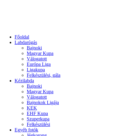
Főoldal
Labdarúgás
Bajnoki
Magyar Kupa
Válogatott
Európa Liga
Ligakupa
Felkészülési, gála
Kézilabda
Bajnoki
Magyar Kupa
Válogatott
Bajnokok Ligája
KEK
EHF Kupa
Szuperkupa
Felkészülési
Egyéb fotók
Jégkorong