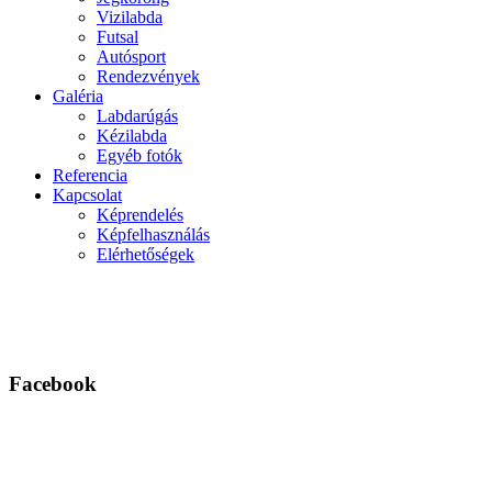
Vizilabda
Futsal
Autósport
Rendezvények
Galéria
Labdarúgás
Kézilabda
Egyéb fotók
Referencia
Kapcsolat
Képrendelés
Képfelhasználás
Elérhetőségek
Facebook