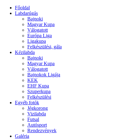
Főoldal
Labdarúgás
Bajnoki
Magyar Kupa
Válogatott
Európa Liga
Ligakupa
Felkészülési, gála
Kézilabda
Bajnoki
Magyar Kupa
Válogatott
Bajnokok Ligája
KEK
EHF Kupa
Szuperkupa
Felkészülési
Egyéb fotók
Jégkorong
Vizilabda
Futsal
Autósport
Rendezvények
Galéria