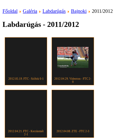
Főoldal
Galéria
Labdarúgás
Bajnoki
2011/2012
Labdarúgás - 2011/2012
2012.05.19. FTC - Siófok 0-1
2012.04.29. Videoton - FTC 2-
0
2012.04.21. FTC - Kecskemét
2012.04.08. ZTE - FTC 2-3
2-1