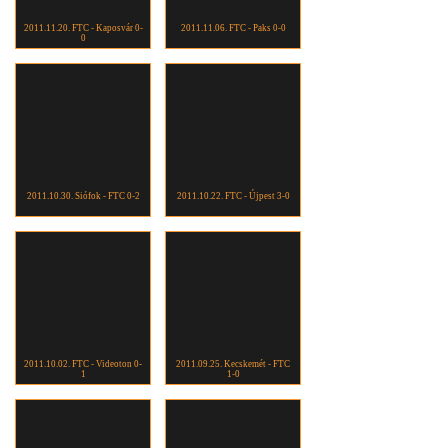
2011.11.20. FTC - Kaposvár 0-
2011.11.06. FTC - Paks 0-0
0
2011.10.30. Siófok - FTC 0-2
2011.10.22. FTC - Újpest 3-0
2011.10.02. FTC - Videoton 0-
2011.09.25. Kecskemét - FTC
1
1-0