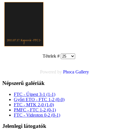
2011.07.17. Kaposvár - FTC 2-
2
Tételek #
Powered by
Phoca
Gallery
Népszerű galériák
FTC - Újpest 3-1 (1-1)
Győri ETO - FTC 1-2 (0-0)
FTC - MTK 2-0 (1-0)
PMFC - FTC 1-2 (0-1)
FTC - Videoton 0-2 (0-1)
Jelenlegi látogatók