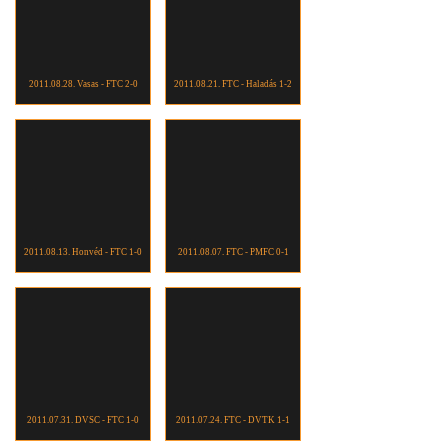
2011.08.28. Vasas - FTC 2-0
2011.08.21. FTC - Haladás 1-2
2011.08.13. Honvéd - FTC 1-0
2011.08.07. FTC - PMFC 0-1
2011.07.31. DVSC - FTC 1-0
2011.07.24. FTC - DVTK 1-1