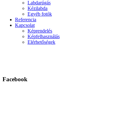
Labdarúgás
Kézilabda
Egyéb fotók
Referencia
Kapcsolat
Képrendelés
Képfelhasználás
Elérhetőségek
Facebook