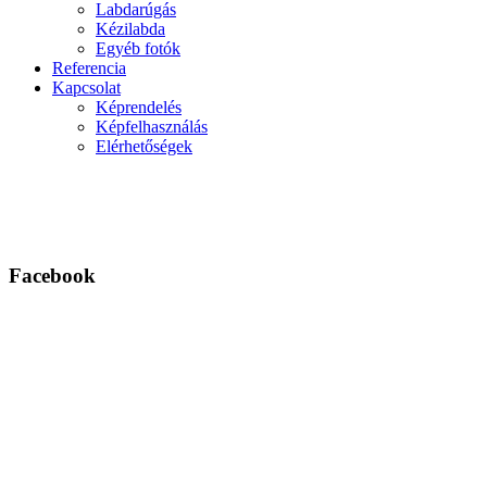
Labdarúgás
Kézilabda
Egyéb fotók
Referencia
Kapcsolat
Képrendelés
Képfelhasználás
Elérhetőségek
Facebook