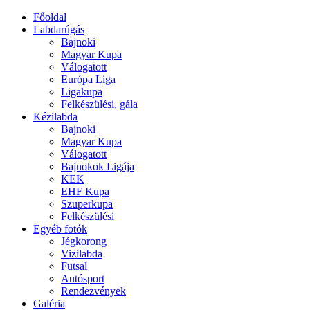
Főoldal
Labdarúgás
Bajnoki
Magyar Kupa
Válogatott
Európa Liga
Ligakupa
Felkészülési, gála
Kézilabda
Bajnoki
Magyar Kupa
Válogatott
Bajnokok Ligája
KEK
EHF Kupa
Szuperkupa
Felkészülési
Egyéb fotók
Jégkorong
Vizilabda
Futsal
Autósport
Rendezvények
Galéria