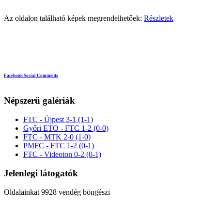
Az oldalon található képek megrendelhetőek:
Részletek
Facebook Social Comments
Népszerű galériák
FTC - Újpest 3-1 (1-1)
Győri ETO - FTC 1-2 (0-0)
FTC - MTK 2-0 (1-0)
PMFC - FTC 1-2 (0-1)
FTC - Videoton 0-2 (0-1)
Jelenlegi látogatók
Oldalainkat 9928 vendég böngészi