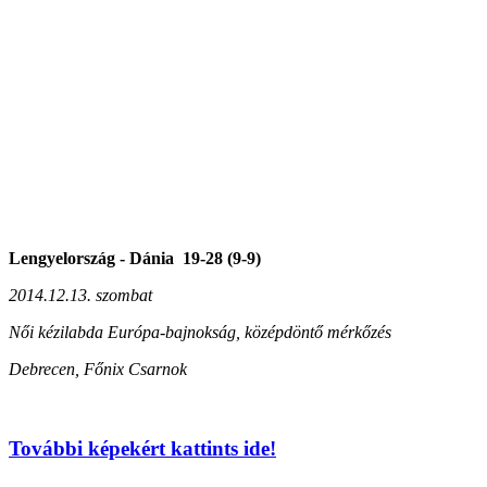
Lengyelország - Dánia 19-28 (9-9)
2014.12.13. szombat
Női kézilabda Európa-bajnokság, középdöntő mérkőzés
Debrecen, Főnix Csarnok
További képekért kattints ide!