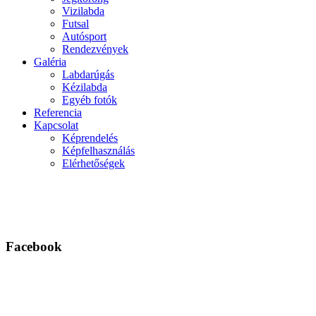
Vizilabda
Futsal
Autósport
Rendezvények
Galéria
Labdarúgás
Kézilabda
Egyéb fotók
Referencia
Kapcsolat
Képrendelés
Képfelhasználás
Elérhetőségek
Facebook