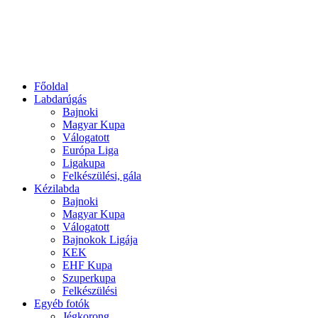
Főoldal
Labdarúgás
Bajnoki
Magyar Kupa
Válogatott
Európa Liga
Ligakupa
Felkészülési, gála
Kézilabda
Bajnoki
Magyar Kupa
Válogatott
Bajnokok Ligája
KEK
EHF Kupa
Szuperkupa
Felkészülési
Egyéb fotók
Jégkorong