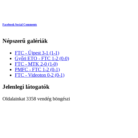
Facebook Social Comments
Népszerű galériák
FTC - Újpest 3-1 (1-1)
Győri ETO - FTC 1-2 (0-0)
FTC - MTK 2-0 (1-0)
PMFC - FTC 1-2 (0-1)
FTC - Videoton 0-2 (0-1)
Jelenlegi látogatók
Oldalainkat 3358 vendég böngészi