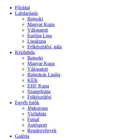
Főoldal
Labdarúgás
Bajnoki
Magyar Kupa
Válogatott
Európa Liga
Ligakupa
Felkészülési, gála
Kézilabda
Bajnoki
Magyar Kupa
Válogatott
Bajnokok Ligája
KEK
EHF Kupa
Szuperkupa
Felkészülési
Egyéb fotók
Jégkorong
Vizilabda
Futsal
Autósport
Rendezvények
Galéria