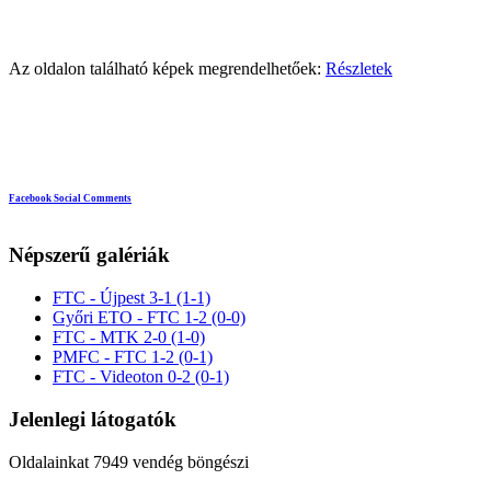
Az oldalon található képek megrendelhetőek:
Részletek
Facebook Social Comments
Népszerű galériák
FTC - Újpest 3-1 (1-1)
Győri ETO - FTC 1-2 (0-0)
FTC - MTK 2-0 (1-0)
PMFC - FTC 1-2 (0-1)
FTC - Videoton 0-2 (0-1)
Jelenlegi látogatók
Oldalainkat 7949 vendég böngészi