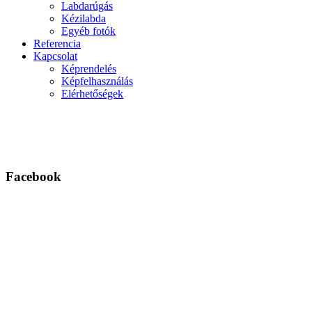
Labdarúgás
Kézilabda
Egyéb fotók
Referencia
Kapcsolat
Képrendelés
Képfelhasználás
Elérhetőségek
Facebook