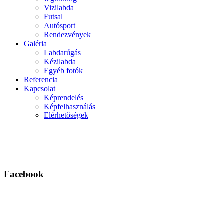
Vizilabda
Futsal
Autósport
Rendezvények
Galéria
Labdarúgás
Kézilabda
Egyéb fotók
Referencia
Kapcsolat
Képrendelés
Képfelhasználás
Elérhetőségek
Facebook