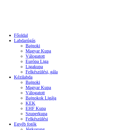
Főoldal
Labdarúgás
Bajnoki
Magyar Kupa
Válogatott
Európa Liga
Ligakupa
Felkészülési, gála
Kézilabda
Bajnoki
Magyar Kupa
Válogatott
Bajnokok Ligája
KEK
EHF Kupa
Szuperkupa
Felkészülési
Egyéb fotók
Jégkorong