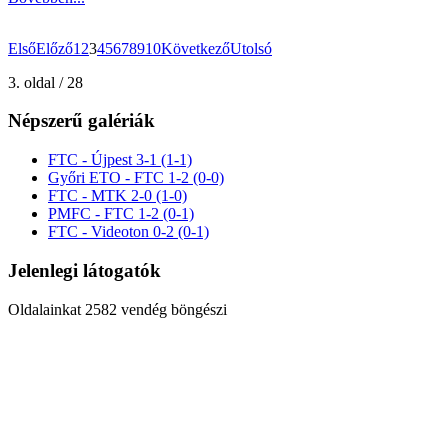
Első
Előző
1
2
3
4
5
6
7
8
9
10
Következő
Utolsó
3. oldal / 28
Népszerű galériák
FTC - Újpest 3-1 (1-1)
Győri ETO - FTC 1-2 (0-0)
FTC - MTK 2-0 (1-0)
PMFC - FTC 1-2 (0-1)
FTC - Videoton 0-2 (0-1)
Jelenlegi látogatók
Oldalainkat 2582 vendég böngészi