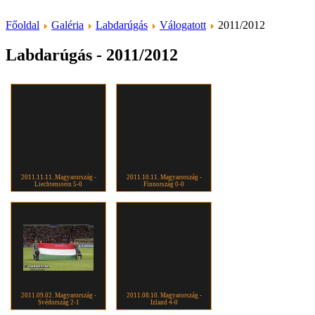
Főoldal
Galéria
Labdarúgás
Válogatott
2011/2012
Labdarúgás - 2011/2012
2011.11.11. Magyarország -
2011.10.11. Magyarország -
Liechtenstein 5-0
Finnország 0-0
2011.09.02. Magyarország -
2011.08.10. Magyarország -
Svédország 2-1
Izland 4-0