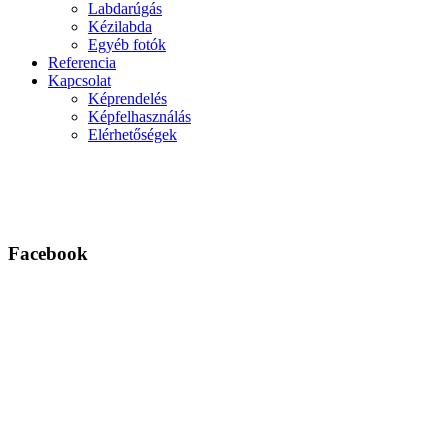
Labdarúgás
Kézilabda
Egyéb fotók
Referencia
Kapcsolat
Képrendelés
Képfelhasználás
Elérhetőségek
Facebook