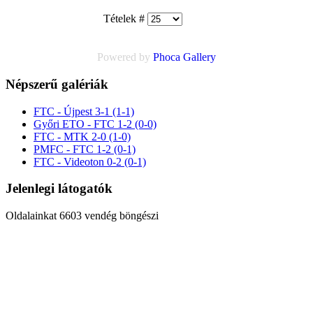
Tételek #
Powered by
Phoca
Gallery
Népszerű galériák
FTC - Újpest 3-1 (1-1)
Győri ETO - FTC 1-2 (0-0)
FTC - MTK 2-0 (1-0)
PMFC - FTC 1-2 (0-1)
FTC - Videoton 0-2 (0-1)
Jelenlegi látogatók
Oldalainkat 6603 vendég böngészi