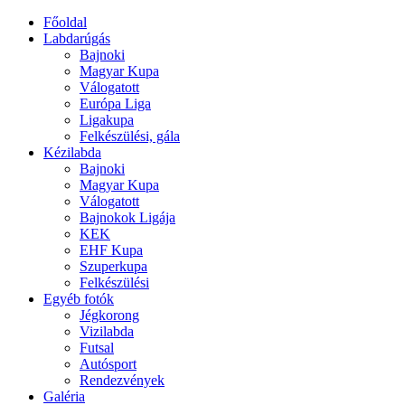
Főoldal
Labdarúgás
Bajnoki
Magyar Kupa
Válogatott
Európa Liga
Ligakupa
Felkészülési, gála
Kézilabda
Bajnoki
Magyar Kupa
Válogatott
Bajnokok Ligája
KEK
EHF Kupa
Szuperkupa
Felkészülési
Egyéb fotók
Jégkorong
Vizilabda
Futsal
Autósport
Rendezvények
Galéria