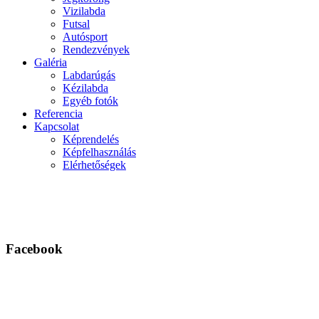
Vizilabda
Futsal
Autósport
Rendezvények
Galéria
Labdarúgás
Kézilabda
Egyéb fotók
Referencia
Kapcsolat
Képrendelés
Képfelhasználás
Elérhetőségek
Facebook