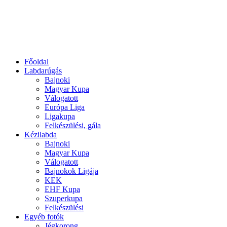
Főoldal
Labdarúgás
Bajnoki
Magyar Kupa
Válogatott
Európa Liga
Ligakupa
Felkészülési, gála
Kézilabda
Bajnoki
Magyar Kupa
Válogatott
Bajnokok Ligája
KEK
EHF Kupa
Szuperkupa
Felkészülési
Egyéb fotók
Jégkorong