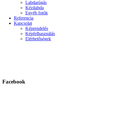
Labdarúgás
Kézilabda
Egyéb fotók
Referencia
Kapcsolat
Képrendelés
Képfelhasználás
Elérhetőségek
Facebook