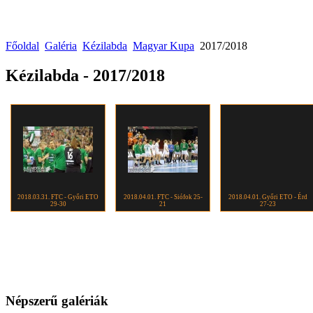
Főoldal
Galéria
Kézilabda
Magyar Kupa
2017/2018
Kézilabda - 2017/2018
2018.03.31. FTC - Győri ETO
2018.04.01. FTC - Siófok 25-
2018.04.01. Győri ETO - Érd
29-30
21
27-23
Népszerű galériák