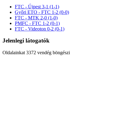
FTC - Újpest 3-1 (1-1)
Győri ETO - FTC 1-2 (0-0)
FTC - MTK 2-0 (1-0)
PMFC - FTC 1-2 (0-1)
FTC - Videoton 0-2 (0-1)
Jelenlegi látogatók
Oldalainkat 3372 vendég böngészi