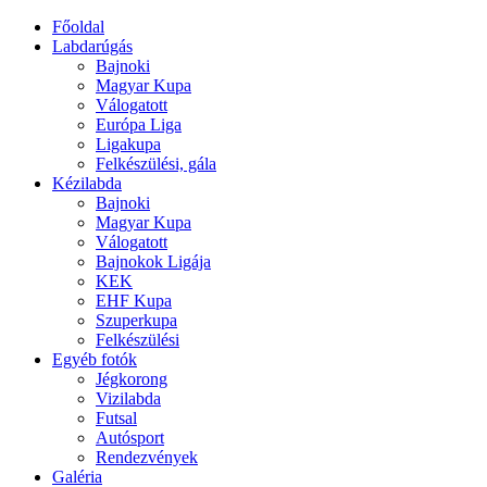
Főoldal
Labdarúgás
Bajnoki
Magyar Kupa
Válogatott
Európa Liga
Ligakupa
Felkészülési, gála
Kézilabda
Bajnoki
Magyar Kupa
Válogatott
Bajnokok Ligája
KEK
EHF Kupa
Szuperkupa
Felkészülési
Egyéb fotók
Jégkorong
Vizilabda
Futsal
Autósport
Rendezvények
Galéria