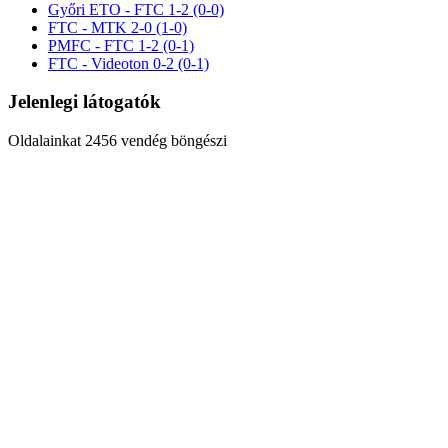
Győri ETO - FTC 1-2 (0-0)
FTC - MTK 2-0 (1-0)
PMFC - FTC 1-2 (0-1)
FTC - Videoton 0-2 (0-1)
Jelenlegi látogatók
Oldalainkat 2456 vendég böngészi