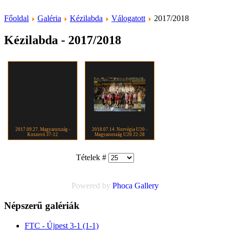
Főoldal
Galéria
Kézilabda
Válogatott
2017/2018
Kézilabda - 2017/2018
2017.09.27. Magyarország -
2018.07.14. Norvégia U20 -
Koszovó 37-12
Magyarország U20 22-28
Tételek #
Powered by
Phoca
Gallery
Népszerű galériák
FTC - Újpest 3-1 (1-1)