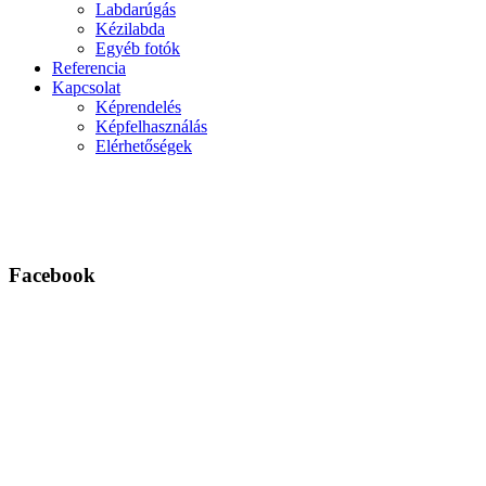
Labdarúgás
Kézilabda
Egyéb fotók
Referencia
Kapcsolat
Képrendelés
Képfelhasználás
Elérhetőségek
Facebook