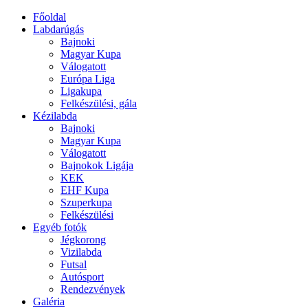
Főoldal
Labdarúgás
Bajnoki
Magyar Kupa
Válogatott
Európa Liga
Ligakupa
Felkészülési, gála
Kézilabda
Bajnoki
Magyar Kupa
Válogatott
Bajnokok Ligája
KEK
EHF Kupa
Szuperkupa
Felkészülési
Egyéb fotók
Jégkorong
Vizilabda
Futsal
Autósport
Rendezvények
Galéria