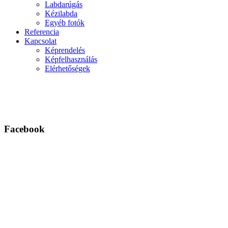
Labdarúgás
Kézilabda
Egyéb fotók
Referencia
Kapcsolat
Képrendelés
Képfelhasználás
Elérhetőségek
Facebook