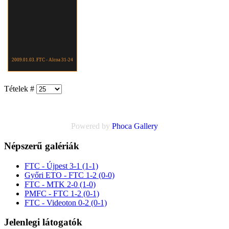
2009.01.03. FTC - Alcoa 31-24
Tételek #
Powered by
Phoca
Gallery
Népszerű galériák
FTC - Újpest 3-1 (1-1)
Győri ETO - FTC 1-2 (0-0)
FTC - MTK 2-0 (1-0)
PMFC - FTC 1-2 (0-1)
FTC - Videoton 0-2 (0-1)
Jelenlegi látogatók