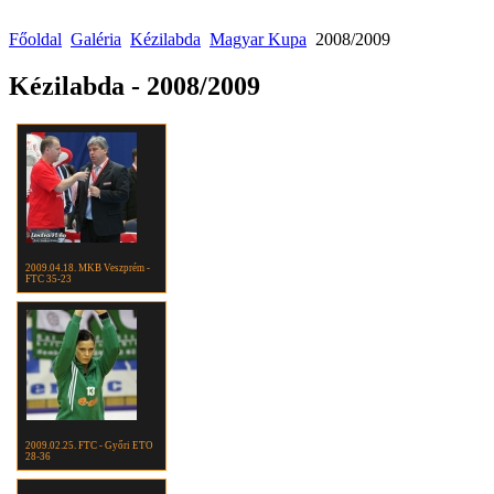
Főoldal
Galéria
Kézilabda
Magyar Kupa
2008/2009
Kézilabda - 2008/2009
2009.04.18. MKB Veszprém -
FTC 35-23
2009.02.25. FTC - Győri ETO
28-36