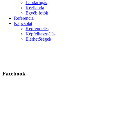
Labdarúgás
Kézilabda
Egyéb fotók
Referencia
Kapcsolat
Képrendelés
Képfelhasználás
Elérhetőségek
Facebook