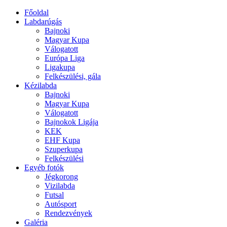
Főoldal
Labdarúgás
Bajnoki
Magyar Kupa
Válogatott
Európa Liga
Ligakupa
Felkészülési, gála
Kézilabda
Bajnoki
Magyar Kupa
Válogatott
Bajnokok Ligája
KEK
EHF Kupa
Szuperkupa
Felkészülési
Egyéb fotók
Jégkorong
Vizilabda
Futsal
Autósport
Rendezvények
Galéria