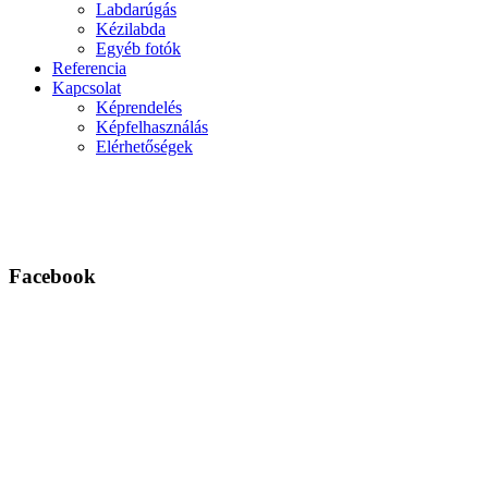
Labdarúgás
Kézilabda
Egyéb fotók
Referencia
Kapcsolat
Képrendelés
Képfelhasználás
Elérhetőségek
Facebook