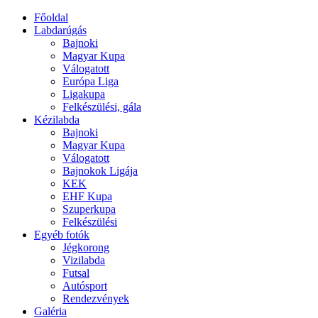
Főoldal
Labdarúgás
Bajnoki
Magyar Kupa
Válogatott
Európa Liga
Ligakupa
Felkészülési, gála
Kézilabda
Bajnoki
Magyar Kupa
Válogatott
Bajnokok Ligája
KEK
EHF Kupa
Szuperkupa
Felkészülési
Egyéb fotók
Jégkorong
Vizilabda
Futsal
Autósport
Rendezvények
Galéria