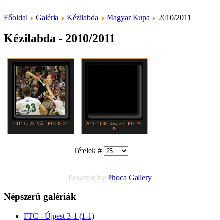
Főoldal
Galéria
Kézilabda
Magyar Kupa
2010/2011
Kézilabda - 2010/2011
2011.02.23. Vác - FTC 35-31
2010.11.09. Kispest - FTC 24-
39
Tételek #
Powered by
Phoca
Gallery
Népszerű galériák
FTC - Újpest 3-1 (1-1)