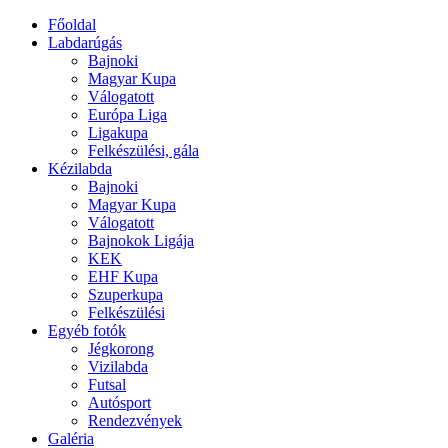
Főoldal
Labdarúgás
Bajnoki
Magyar Kupa
Válogatott
Európa Liga
Ligakupa
Felkészülési, gála
Kézilabda
Bajnoki
Magyar Kupa
Válogatott
Bajnokok Ligája
KEK
EHF Kupa
Szuperkupa
Felkészülési
Egyéb fotók
Jégkorong
Vizilabda
Futsal
Autósport
Rendezvények
Galéria