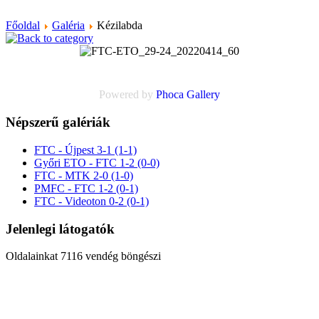
Főoldal
Galéria
Kézilabda
Powered by
Phoca
Gallery
Népszerű galériák
FTC - Újpest 3-1 (1-1)
Győri ETO - FTC 1-2 (0-0)
FTC - MTK 2-0 (1-0)
PMFC - FTC 1-2 (0-1)
FTC - Videoton 0-2 (0-1)
Jelenlegi látogatók
Oldalainkat 7116 vendég böngészi