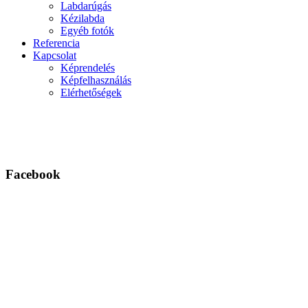
Labdarúgás
Kézilabda
Egyéb fotók
Referencia
Kapcsolat
Képrendelés
Képfelhasználás
Elérhetőségek
Facebook