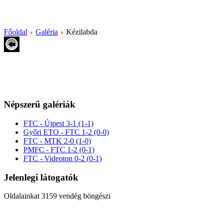
Főoldal
Galéria
Kézilabda
Népszerű galériák
FTC - Újpest 3-1 (1-1)
Győri ETO - FTC 1-2 (0-0)
FTC - MTK 2-0 (1-0)
PMFC - FTC 1-2 (0-1)
FTC - Videoton 0-2 (0-1)
Jelenlegi látogatók
Oldalainkat 3159 vendég böngészi