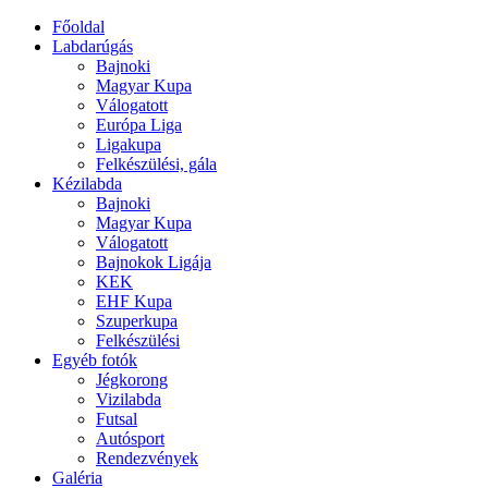
Főoldal
Labdarúgás
Bajnoki
Magyar Kupa
Válogatott
Európa Liga
Ligakupa
Felkészülési, gála
Kézilabda
Bajnoki
Magyar Kupa
Válogatott
Bajnokok Ligája
KEK
EHF Kupa
Szuperkupa
Felkészülési
Egyéb fotók
Jégkorong
Vizilabda
Futsal
Autósport
Rendezvények
Galéria