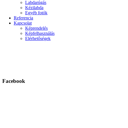
Labdarúgás
Kézilabda
Egyéb fotók
Referencia
Kapcsolat
Képrendelés
Képfelhasználás
Elérhetőségek
Facebook