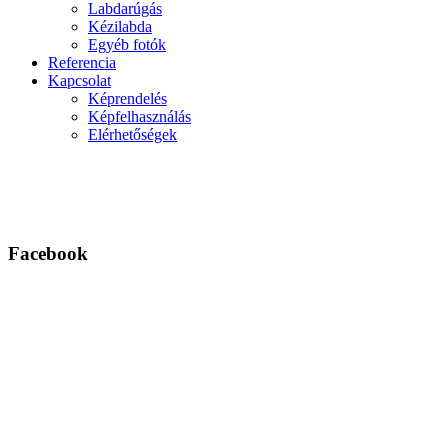
Labdarúgás
Kézilabda
Egyéb fotók
Referencia
Kapcsolat
Képrendelés
Képfelhasználás
Elérhetőségek
Facebook