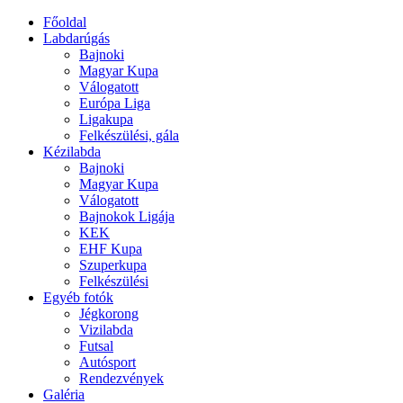
Főoldal
Labdarúgás
Bajnoki
Magyar Kupa
Válogatott
Európa Liga
Ligakupa
Felkészülési, gála
Kézilabda
Bajnoki
Magyar Kupa
Válogatott
Bajnokok Ligája
KEK
EHF Kupa
Szuperkupa
Felkészülési
Egyéb fotók
Jégkorong
Vizilabda
Futsal
Autósport
Rendezvények
Galéria