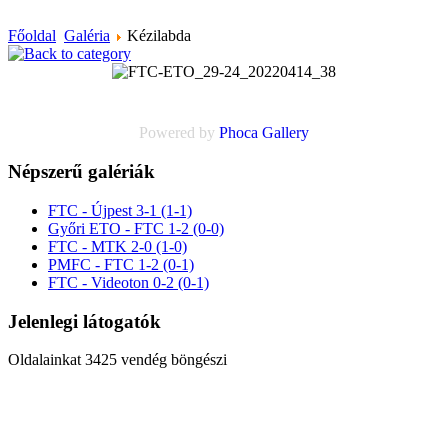
Főoldal
Galéria
Kézilabda
Powered by
Phoca
Gallery
Népszerű galériák
FTC - Újpest 3-1 (1-1)
Győri ETO - FTC 1-2 (0-0)
FTC - MTK 2-0 (1-0)
PMFC - FTC 1-2 (0-1)
FTC - Videoton 0-2 (0-1)
Jelenlegi látogatók
Oldalainkat 3425 vendég böngészi