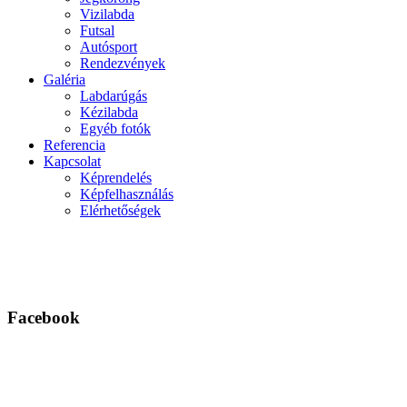
Vizilabda
Futsal
Autósport
Rendezvények
Galéria
Labdarúgás
Kézilabda
Egyéb fotók
Referencia
Kapcsolat
Képrendelés
Képfelhasználás
Elérhetőségek
Facebook