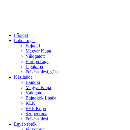
Főoldal
Labdarúgás
Bajnoki
Magyar Kupa
Válogatott
Európa Liga
Ligakupa
Felkészülési, gála
Kézilabda
Bajnoki
Magyar Kupa
Válogatott
Bajnokok Ligája
KEK
EHF Kupa
Szuperkupa
Felkészülési
Egyéb fotók
Jégkorong