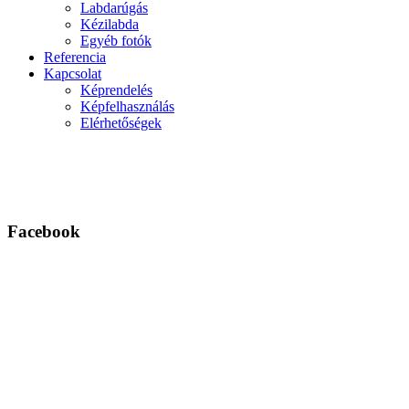
Labdarúgás
Kézilabda
Egyéb fotók
Referencia
Kapcsolat
Képrendelés
Képfelhasználás
Elérhetőségek
Facebook