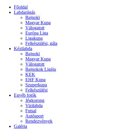
Főoldal
Labdarúgás
Bajnoki
Magyar Kupa
Válogatott
Európa Liga
Ligakupa
Felkészülési, gála
Kézilabda
Bajnoki
Magyar Kupa
Válogatott
Bajnokok Ligája
KEK
EHF Kupa
Szuperkupa
Felkészülési
Egyéb fotók
Jégkorong
Vizilabda
Futsal
Autósport
Rendezvények
Galéria