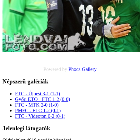
Powered by
Phoca
Gallery
Népszerű galériák
FTC - Újpest 3-1 (1-1)
Győri ETO - FTC 1-2 (0-0)
FTC - MTK 2-0 (1-0)
PMFC - FTC 1-2 (0-1)
FTC - Videoton 0-2 (0-1)
Jelenlegi látogatók