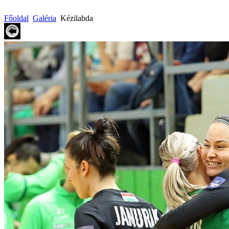
Főoldal
Galéria
Kézilabda