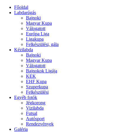
Főoldal
Labdarúgás
Bajnoki
Magyar Kupa
Válogatott
Európa Liga
Ligakupa
Felkészülési, gála
Kézilabda
Bajnoki
Magyar Kupa
Válogatott
Bajnokok Ligája
KEK
EHF Kupa
Szuperkupa
Felkészülési
Egyéb fotók
Jégkorong
Vizilabda
Futsal
Autósport
Rendezvények
Galéria