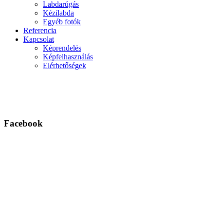
Labdarúgás
Kézilabda
Egyéb fotók
Referencia
Kapcsolat
Képrendelés
Képfelhasználás
Elérhetőségek
Facebook