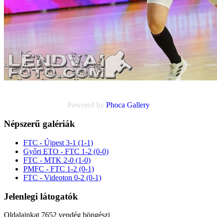
Powered by
Phoca
Gallery
Népszerű galériák
FTC - Újpest 3-1 (1-1)
Győri ETO - FTC 1-2 (0-0)
FTC - MTK 2-0 (1-0)
PMFC - FTC 1-2 (0-1)
FTC - Videoton 0-2 (0-1)
Jelenlegi látogatók
Oldalainkat 7652 vendég böngészi