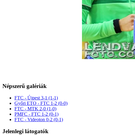
Népszerű galériák
FTC - Újpest 3-1 (1-1)
Győri ETO - FTC 1-2 (0-0)
FTC - MTK 2-0 (1-0)
PMFC - FTC 1-2 (0-1)
FTC - Videoton 0-2 (0-1)
Jelenlegi látogatók