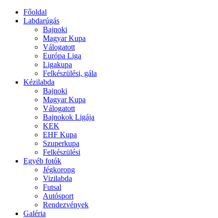
Főoldal
Labdarúgás
Bajnoki
Magyar Kupa
Válogatott
Európa Liga
Ligakupa
Felkészülési, gála
Kézilabda
Bajnoki
Magyar Kupa
Válogatott
Bajnokok Ligája
KEK
EHF Kupa
Szuperkupa
Felkészülési
Egyéb fotók
Jégkorong
Vizilabda
Futsal
Autósport
Rendezvények
Galéria