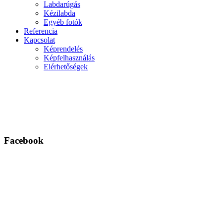
Labdarúgás
Kézilabda
Egyéb fotók
Referencia
Kapcsolat
Képrendelés
Képfelhasználás
Elérhetőségek
Facebook