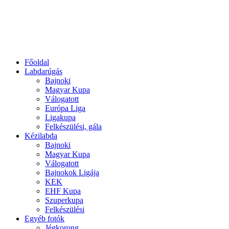
Főoldal
Labdarúgás
Bajnoki
Magyar Kupa
Válogatott
Európa Liga
Ligakupa
Felkészülési, gála
Kézilabda
Bajnoki
Magyar Kupa
Válogatott
Bajnokok Ligája
KEK
EHF Kupa
Szuperkupa
Felkészülési
Egyéb fotók
Jégkorong