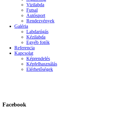
Vizilabda
Futsal
Autósport
Rendezvények
Galéria
Labdarúgás
Kézilabda
Egyéb fotók
Referencia
Kapcsolat
Képrendelés
Képfelhasználás
Elérhetőségek
Facebook