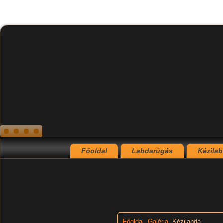
Főoldal
Labdarúgás
Kézila
Főoldal
Galéria
Kézilabda