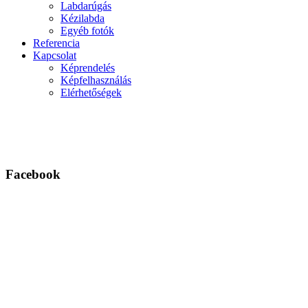
Labdarúgás
Kézilabda
Egyéb fotók
Referencia
Kapcsolat
Képrendelés
Képfelhasználás
Elérhetőségek
Facebook