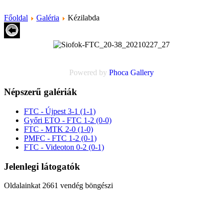
Főoldal
Galéria
Kézilabda
Powered by
Phoca
Gallery
Népszerű galériák
FTC - Újpest 3-1 (1-1)
Győri ETO - FTC 1-2 (0-0)
FTC - MTK 2-0 (1-0)
PMFC - FTC 1-2 (0-1)
FTC - Videoton 0-2 (0-1)
Jelenlegi látogatók
Oldalainkat 2661 vendég böngészi