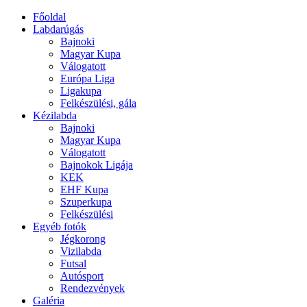
Főoldal
Labdarúgás
Bajnoki
Magyar Kupa
Válogatott
Európa Liga
Ligakupa
Felkészülési, gála
Kézilabda
Bajnoki
Magyar Kupa
Válogatott
Bajnokok Ligája
KEK
EHF Kupa
Szuperkupa
Felkészülési
Egyéb fotók
Jégkorong
Vizilabda
Futsal
Autósport
Rendezvények
Galéria