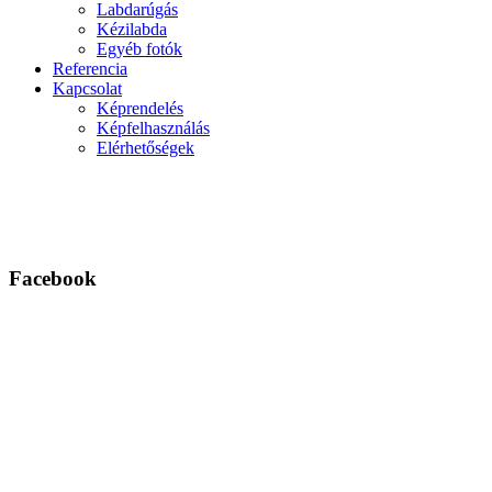
Labdarúgás
Kézilabda
Egyéb fotók
Referencia
Kapcsolat
Képrendelés
Képfelhasználás
Elérhetőségek
Facebook