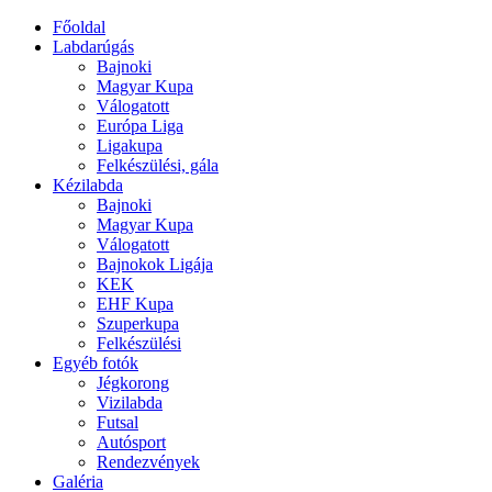
Főoldal
Labdarúgás
Bajnoki
Magyar Kupa
Válogatott
Európa Liga
Ligakupa
Felkészülési, gála
Kézilabda
Bajnoki
Magyar Kupa
Válogatott
Bajnokok Ligája
KEK
EHF Kupa
Szuperkupa
Felkészülési
Egyéb fotók
Jégkorong
Vizilabda
Futsal
Autósport
Rendezvények
Galéria