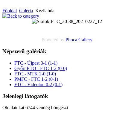
Főoldal
Galéria
Kézilabda
Powered by
Phoca
Gallery
Népszerű galériák
FTC - Újpest 3-1 (1-1)
Győri ETO - FTC 1-2 (0-0)
FTC - MTK 2-0 (1-0)
PMFC - FTC 1-2 (0-1)
FTC - Videoton 0-2 (0-1)
Jelenlegi látogatók
Oldalainkat 6744 vendég böngészi