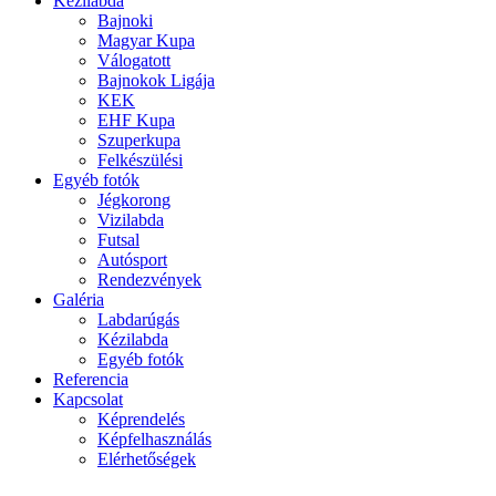
Kézilabda
Bajnoki
Magyar Kupa
Válogatott
Bajnokok Ligája
KEK
EHF Kupa
Szuperkupa
Felkészülési
Egyéb fotók
Jégkorong
Vizilabda
Futsal
Autósport
Rendezvények
Galéria
Labdarúgás
Kézilabda
Egyéb fotók
Referencia
Kapcsolat
Képrendelés
Képfelhasználás
Elérhetőségek