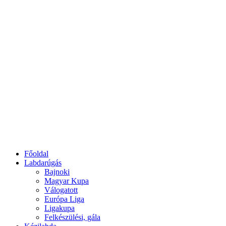
Főoldal
Labdarúgás
Bajnoki
Magyar Kupa
Válogatott
Európa Liga
Ligakupa
Felkészülési, gála