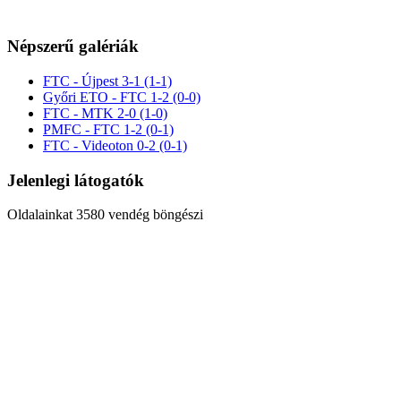
Népszerű galériák
FTC - Újpest 3-1 (1-1)
Győri ETO - FTC 1-2 (0-0)
FTC - MTK 2-0 (1-0)
PMFC - FTC 1-2 (0-1)
FTC - Videoton 0-2 (0-1)
Jelenlegi látogatók
Oldalainkat 3580 vendég böngészi