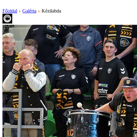
Főoldal
Galéria
Kézilabda