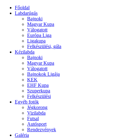
Főoldal
Labdarúgás
Bajnoki
Magyar Kupa
Válogatott
Európa Liga
Ligakupa
Felkészülési, gála
Kézilabda
Bajnoki
Magyar Kupa
Válogatott
Bajnokok Ligája
KEK
EHF Kupa
Szuperkupa
Felkészülési
Egyéb fotók
Jégkorong
Vizilabda
Futsal
Autósport
Rendezvények
Galéria