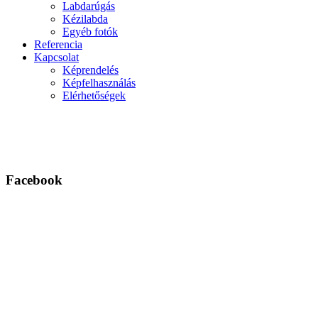
Labdarúgás
Kézilabda
Egyéb fotók
Referencia
Kapcsolat
Képrendelés
Képfelhasználás
Elérhetőségek
Facebook