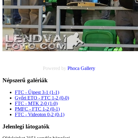
Powered by
Phoca
Gallery
Népszerű galériák
FTC - Újpest 3-1 (1-1)
Győri ETO - FTC 1-2 (0-0)
FTC - MTK 2-0 (1-0)
PMFC - FTC 1-2 (0-1)
FTC - Videoton 0-2 (0-1)
Jelenlegi látogatók