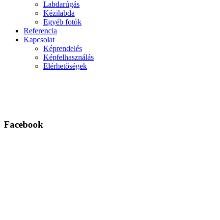
Labdarúgás
Kézilabda
Egyéb fotók
Referencia
Kapcsolat
Képrendelés
Képfelhasználás
Elérhetőségek
Facebook