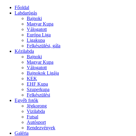
Főoldal
Labdarúgás
Bajnoki
Magyar Kupa
Válogatott
Európa Liga
Ligakupa
Felkészülési, gála
Kézilabda
Bajnoki
Magyar Kupa
Válogatott
Bajnokok Ligája
KEK
EHF Kupa
Szuperkupa
Felkészülési
Egyéb fotók
Jégkorong
Vizilabda
Futsal
Autósport
Rendezvények
Galéria