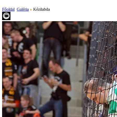
Főoldal
Galéria
Kézilabda