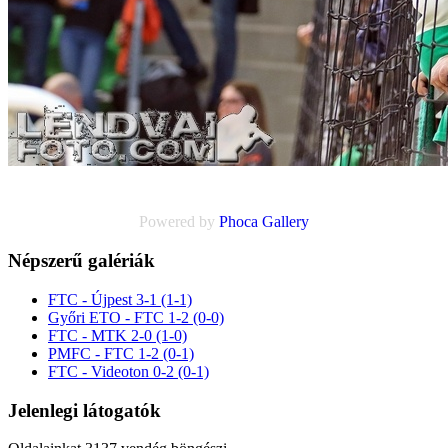
Powered by
Phoca
Gallery
Népszerű galériák
FTC - Újpest 3-1 (1-1)
Győri ETO - FTC 1-2 (0-0)
FTC - MTK 2-0 (1-0)
PMFC - FTC 1-2 (0-1)
FTC - Videoton 0-2 (0-1)
Jelenlegi látogatók