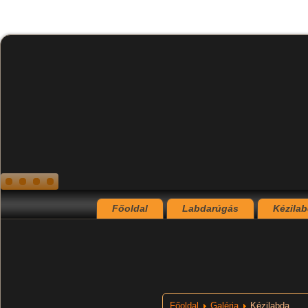
Főoldal
Labdarúgás
Kézila
Főoldal
Galéria
Kézilabda