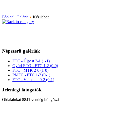
Főoldal
Galéria
Kézilabda
Népszerű galériák
FTC - Újpest 3-1 (1-1)
Győri ETO - FTC 1-2 (0-0)
FTC - MTK 2-0 (1-0)
PMFC - FTC 1-2 (0-1)
FTC - Videoton 0-2 (0-1)
Jelenlegi látogatók
Oldalainkat 8841 vendég böngészi