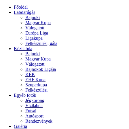
Főoldal
Labdarúgás
Bajnoki
Magyar Kupa
Válogatott
Európa Liga
Ligakupa
Felkészülési, gála
Kézilabda
Bajnoki
Magyar Kupa
Válogatott
Bajnokok Ligája
KEK
EHF Kupa
Szuperkupa
Felkészülési
Egyéb fotók
Jégkorong
Vizilabda
Futsal
Autósport
Rendezvények
Galéria