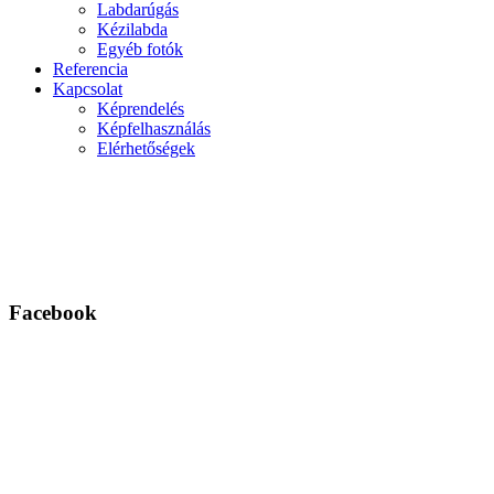
Labdarúgás
Kézilabda
Egyéb fotók
Referencia
Kapcsolat
Képrendelés
Képfelhasználás
Elérhetőségek
Facebook