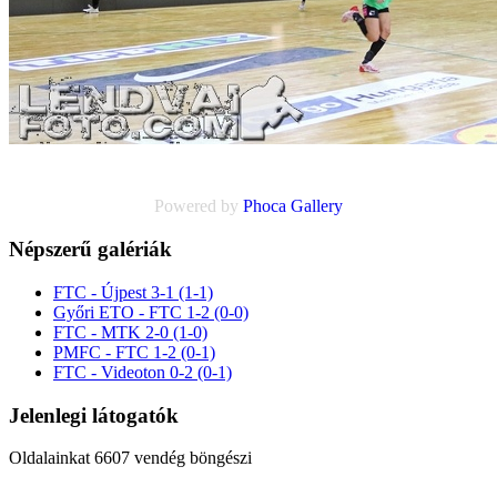
Powered by
Phoca
Gallery
Népszerű galériák
FTC - Újpest 3-1 (1-1)
Győri ETO - FTC 1-2 (0-0)
FTC - MTK 2-0 (1-0)
PMFC - FTC 1-2 (0-1)
FTC - Videoton 0-2 (0-1)
Jelenlegi látogatók
Oldalainkat 6607 vendég böngészi