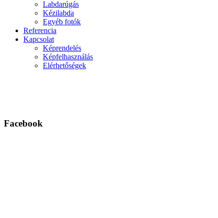
Labdarúgás
Kézilabda
Egyéb fotók
Referencia
Kapcsolat
Képrendelés
Képfelhasználás
Elérhetőségek
Facebook