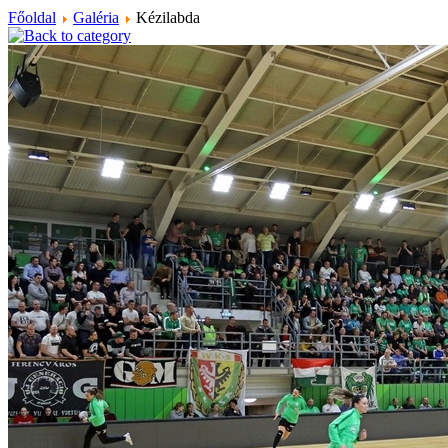
Főoldal
Galéria
Kézilabda