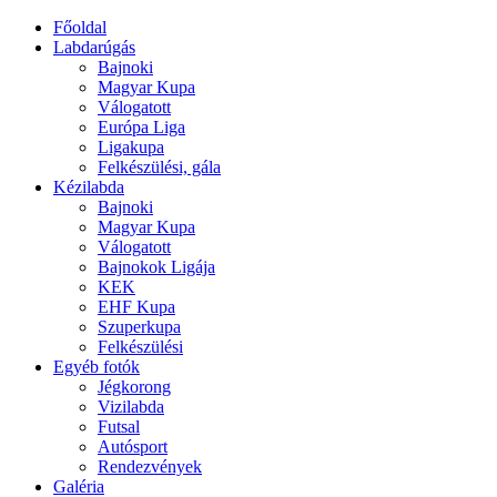
Főoldal
Labdarúgás
Bajnoki
Magyar Kupa
Válogatott
Európa Liga
Ligakupa
Felkészülési, gála
Kézilabda
Bajnoki
Magyar Kupa
Válogatott
Bajnokok Ligája
KEK
EHF Kupa
Szuperkupa
Felkészülési
Egyéb fotók
Jégkorong
Vizilabda
Futsal
Autósport
Rendezvények
Galéria