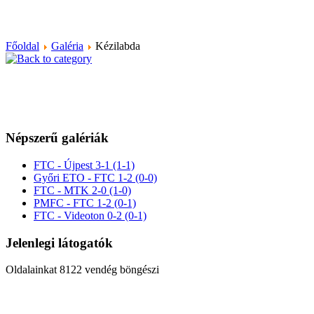
Főoldal
Galéria
Kézilabda
Népszerű galériák
FTC - Újpest 3-1 (1-1)
Győri ETO - FTC 1-2 (0-0)
FTC - MTK 2-0 (1-0)
PMFC - FTC 1-2 (0-1)
FTC - Videoton 0-2 (0-1)
Jelenlegi látogatók
Oldalainkat 8122 vendég böngészi