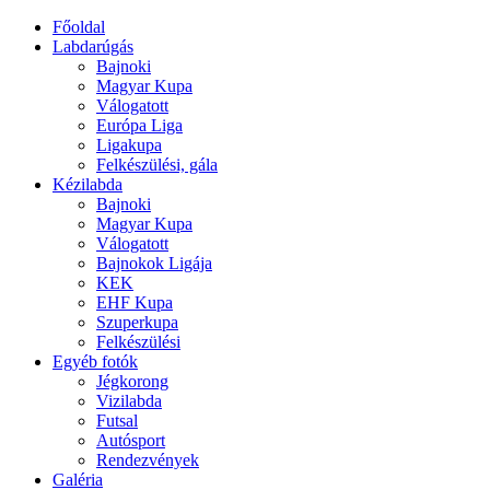
Főoldal
Labdarúgás
Bajnoki
Magyar Kupa
Válogatott
Európa Liga
Ligakupa
Felkészülési, gála
Kézilabda
Bajnoki
Magyar Kupa
Válogatott
Bajnokok Ligája
KEK
EHF Kupa
Szuperkupa
Felkészülési
Egyéb fotók
Jégkorong
Vizilabda
Futsal
Autósport
Rendezvények
Galéria