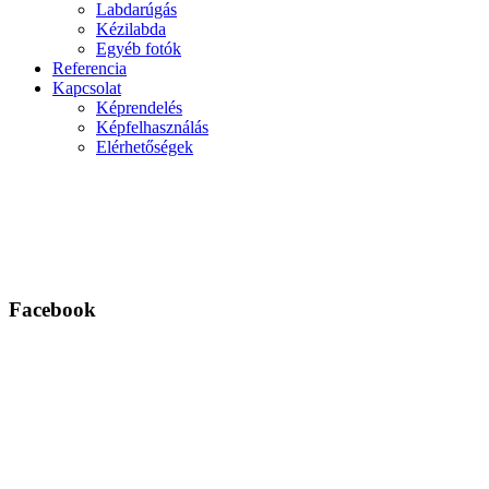
Labdarúgás
Kézilabda
Egyéb fotók
Referencia
Kapcsolat
Képrendelés
Képfelhasználás
Elérhetőségek
Facebook