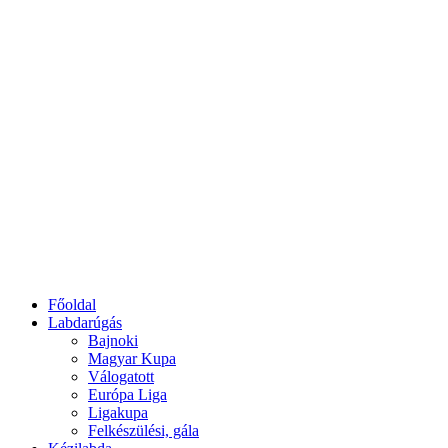
Főoldal
Labdarúgás
Bajnoki
Magyar Kupa
Válogatott
Európa Liga
Ligakupa
Felkészülési, gála