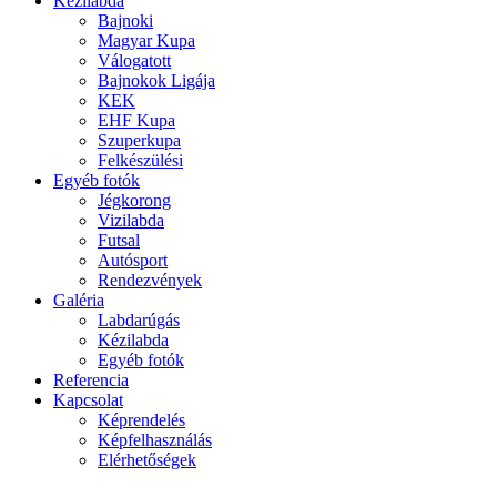
Kézilabda
Bajnoki
Magyar Kupa
Válogatott
Bajnokok Ligája
KEK
EHF Kupa
Szuperkupa
Felkészülési
Egyéb fotók
Jégkorong
Vizilabda
Futsal
Autósport
Rendezvények
Galéria
Labdarúgás
Kézilabda
Egyéb fotók
Referencia
Kapcsolat
Képrendelés
Képfelhasználás
Elérhetőségek