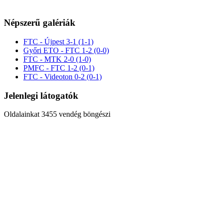
Népszerű galériák
FTC - Újpest 3-1 (1-1)
Győri ETO - FTC 1-2 (0-0)
FTC - MTK 2-0 (1-0)
PMFC - FTC 1-2 (0-1)
FTC - Videoton 0-2 (0-1)
Jelenlegi látogatók
Oldalainkat 3455 vendég böngészi