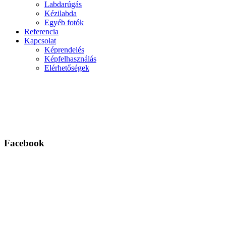
Labdarúgás
Kézilabda
Egyéb fotók
Referencia
Kapcsolat
Képrendelés
Képfelhasználás
Elérhetőségek
Facebook