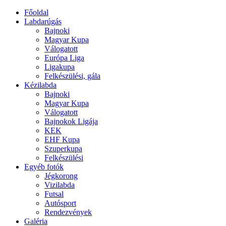
Főoldal
Labdarúgás
Bajnoki
Magyar Kupa
Válogatott
Európa Liga
Ligakupa
Felkészülési, gála
Kézilabda
Bajnoki
Magyar Kupa
Válogatott
Bajnokok Ligája
KEK
EHF Kupa
Szuperkupa
Felkészülési
Egyéb fotók
Jégkorong
Vizilabda
Futsal
Autósport
Rendezvények
Galéria