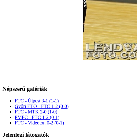
Népszerű galériák
FTC - Újpest 3-1 (1-1)
Győri ETO - FTC 1-2 (0-0)
FTC - MTK 2-0 (1-0)
PMFC - FTC 1-2 (0-1)
FTC - Videoton 0-2 (0-1)
Jelenlegi látogatók