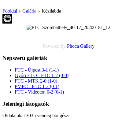
Főoldal
Galéria
Kézilabda
Powered by
Phoca
Gallery
Népszerű galériák
FTC - Újpest 3-1 (1-1)
Győri ETO - FTC 1-2 (0-0)
FTC - MTK 2-0 (1-0)
PMFC - FTC 1-2 (0-1)
FTC - Videoton 0-2 (0-1)
Jelenlegi látogatók
Oldalainkat 3035 vendég böngészi