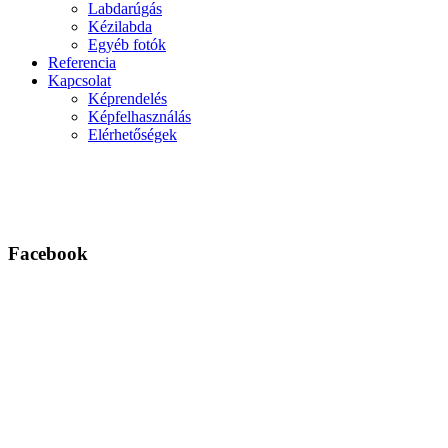
Labdarúgás
Kézilabda
Egyéb fotók
Referencia
Kapcsolat
Képrendelés
Képfelhasználás
Elérhetőségek
Facebook