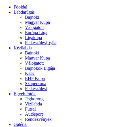
Főoldal
Labdarúgás
Bajnoki
Magyar Kupa
Válogatott
Európa Liga
Ligakupa
Felkészülési, gála
Kézilabda
Bajnoki
Magyar Kupa
Válogatott
Bajnokok Ligája
KEK
EHF Kupa
Szuperkupa
Felkészülési
Egyéb fotók
Jégkorong
Vizilabda
Futsal
Autósport
Rendezvények
Galéria