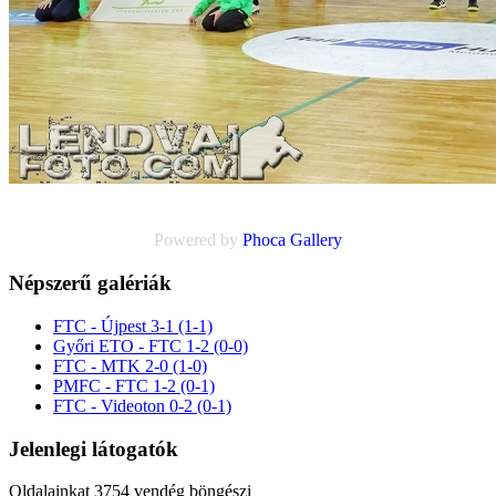
Powered by
Phoca
Gallery
Népszerű galériák
FTC - Újpest 3-1 (1-1)
Győri ETO - FTC 1-2 (0-0)
FTC - MTK 2-0 (1-0)
PMFC - FTC 1-2 (0-1)
FTC - Videoton 0-2 (0-1)
Jelenlegi látogatók
Oldalainkat 3754 vendég böngészi