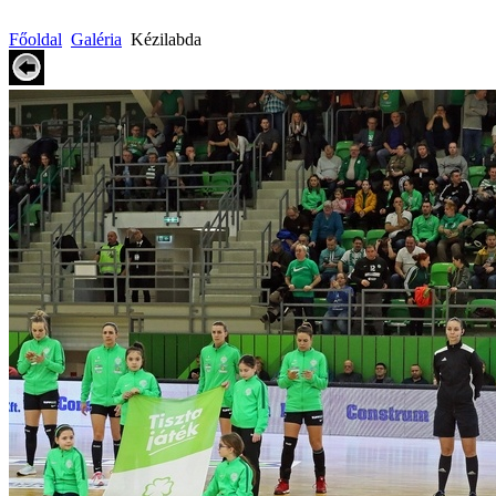
Főoldal
Galéria
Kézilabda