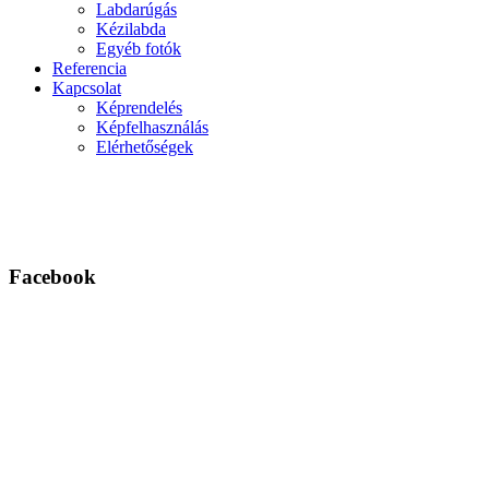
Labdarúgás
Kézilabda
Egyéb fotók
Referencia
Kapcsolat
Képrendelés
Képfelhasználás
Elérhetőségek
Facebook