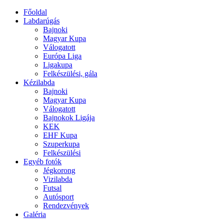
Főoldal
Labdarúgás
Bajnoki
Magyar Kupa
Válogatott
Európa Liga
Ligakupa
Felkészülési, gála
Kézilabda
Bajnoki
Magyar Kupa
Válogatott
Bajnokok Ligája
KEK
EHF Kupa
Szuperkupa
Felkészülési
Egyéb fotók
Jégkorong
Vizilabda
Futsal
Autósport
Rendezvények
Galéria