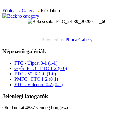
Főoldal
Galéria
Kézilabda
Powered by
Phoca
Gallery
Népszerű galériák
FTC - Újpest 3-1 (1-1)
Győri ETO - FTC 1-2 (0-0)
FTC - MTK 2-0 (1-0)
PMFC - FTC 1-2 (0-1)
FTC - Videoton 0-2 (0-1)
Jelenlegi látogatók
Oldalainkat 4887 vendég böngészi