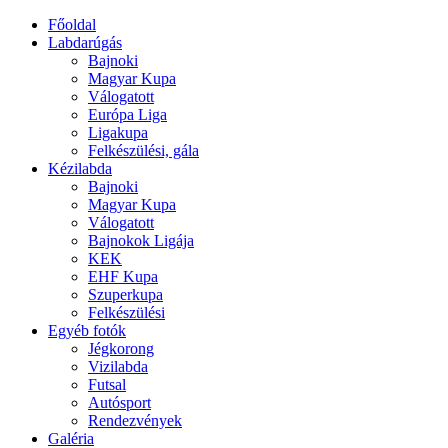
Főoldal
Labdarúgás
Bajnoki
Magyar Kupa
Válogatott
Európa Liga
Ligakupa
Felkészülési, gála
Kézilabda
Bajnoki
Magyar Kupa
Válogatott
Bajnokok Ligája
KEK
EHF Kupa
Szuperkupa
Felkészülési
Egyéb fotók
Jégkorong
Vizilabda
Futsal
Autósport
Rendezvények
Galéria