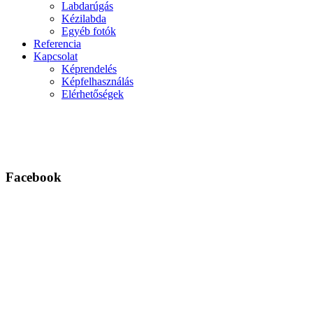
Labdarúgás
Kézilabda
Egyéb fotók
Referencia
Kapcsolat
Képrendelés
Képfelhasználás
Elérhetőségek
Facebook