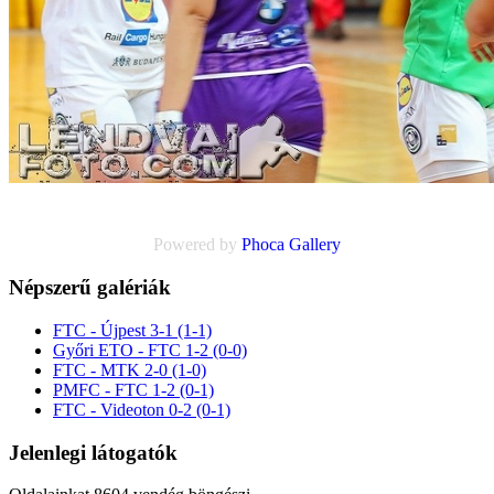
Powered by
Phoca
Gallery
Népszerű galériák
FTC - Újpest 3-1 (1-1)
Győri ETO - FTC 1-2 (0-0)
FTC - MTK 2-0 (1-0)
PMFC - FTC 1-2 (0-1)
FTC - Videoton 0-2 (0-1)
Jelenlegi látogatók