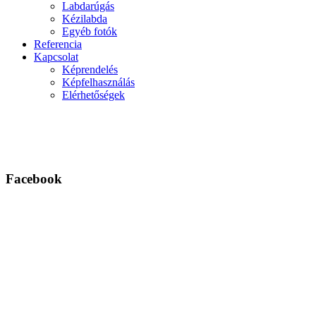
Labdarúgás
Kézilabda
Egyéb fotók
Referencia
Kapcsolat
Képrendelés
Képfelhasználás
Elérhetőségek
Facebook