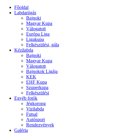
Főoldal
Labdarúgás
Bajnoki
Magyar Kupa
Válogatott
Európa Liga
Ligakupa
Felkészülési, gála
Kézilabda
Bajnoki
Magyar Kupa
Válogatott
Bajnokok Ligája
KEK
EHF Kupa
Szuperkupa
Felkészülési
Egyéb fotók
Jégkorong
Vizilabda
Futsal
Autósport
Rendezvények
Galéria