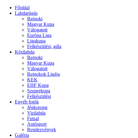
Főoldal
Labdarúgás
Bajnoki
Magyar Kupa
Válogatott
Európa Liga
Ligakupa
Felkészülési, gála
Kézilabda
Bajnoki
Magyar Kupa
Válogatott
Bajnokok Ligája
KEK
EHF Kupa
Szuperkupa
Felkészülési
Egyéb fotók
Jégkorong
Vizilabda
Futsal
Autósport
Rendezvények
Galéria