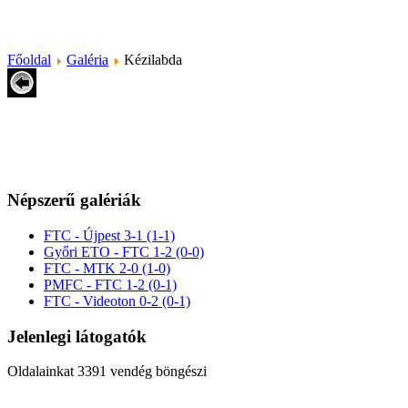
Főoldal
Galéria
Kézilabda
Népszerű galériák
FTC - Újpest 3-1 (1-1)
Győri ETO - FTC 1-2 (0-0)
FTC - MTK 2-0 (1-0)
PMFC - FTC 1-2 (0-1)
FTC - Videoton 0-2 (0-1)
Jelenlegi látogatók
Oldalainkat 3391 vendég böngészi