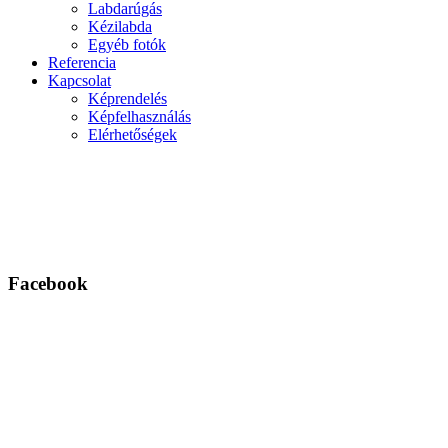
Labdarúgás
Kézilabda
Egyéb fotók
Referencia
Kapcsolat
Képrendelés
Képfelhasználás
Elérhetőségek
Facebook