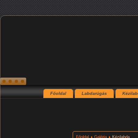
Főoldal
Labdarúgás
Kézila
Főoldal
Galéria
Kézilabda